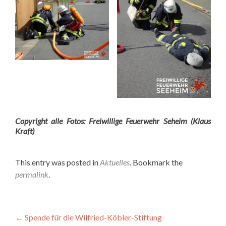
Copyright alle Fotos: Freiwillige Feuerwehr Seheim (Klaus
Kraft)
This entry was posted in
Aktuelles
. Bookmark the
permalink
.
Post
←
Spende für die Wilfried-Köbler-Stiftung