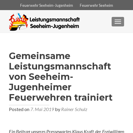
Feuerwehr Seeheim-Jugenheim
Feuerwehr Seeheim
Feuerwehr Jugenheim
Feuerwehr Ober-Beerbach
TOGGL
Feuerwehr Balkhausen
Feuerwehr Stettbach
Leistungsmannschaft
Gemeinsame
Leistungsmannschaft
von Seeheim-
Jugenheimer
Feuerwehren trainiert
Posted on
7. Mai 2019
by
Rainer Schulz
Ein Beitrag unseres Pressewartes Klaus Kraft der Freiwilligen