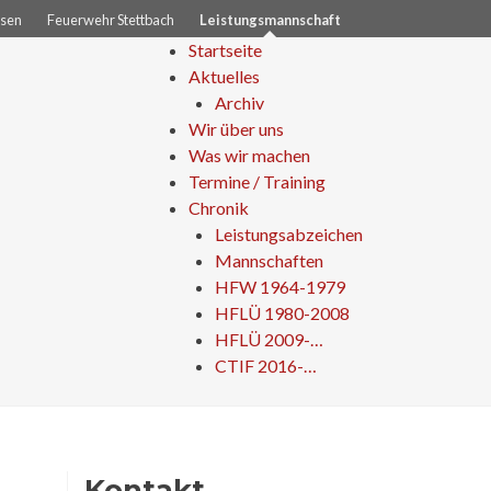
sen
Feuerwehr Stettbach
Leistungsmannschaft
Zum
Startseite
Inhalt
Aktuelles
springen
Archiv
Wir über uns
Was wir machen
Termine / Training
Chronik
Leistungsabzeichen
Mannschaften
HFW 1964-1979
HFLÜ 1980-2008
HFLÜ 2009-…
CTIF 2016-…
Kontakt