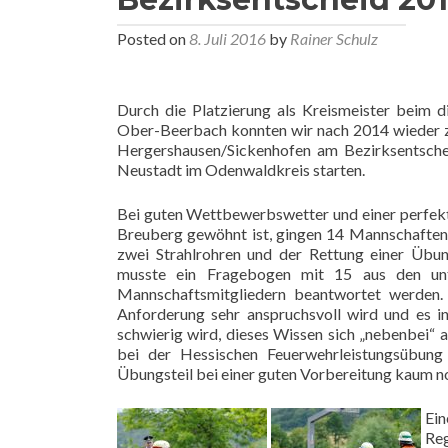
Posted on
8. Juli 2016
by
Rainer Schulz
Durch die Platzierung als Kreismeister beim d
Ober-Beerbach konnten wir nach 2014 wieder 
Hergershausen/Sickenhofen am Bezirksentsche
Neustadt im Odenwaldkreis starten.
Bei guten Wettbewerbswetter und einer perfek
Breuberg gewöhnt ist, gingen 14 Mannschaften 
zwei Strahlrohren und der Rettung einer Übu
musste ein Fragebogen mit 15 aus den unt
Mannschaftsmitgliedern beantwortet werden. 
Anforderung sehr anspruchsvoll wird und es i
schwierig wird, dieses Wissen sich „nebenbei“ a
bei der Hessischen Feuerwehrleistungsübung
Übungsteil bei einer guten Vorbereitung kaum no
Ei
Reg