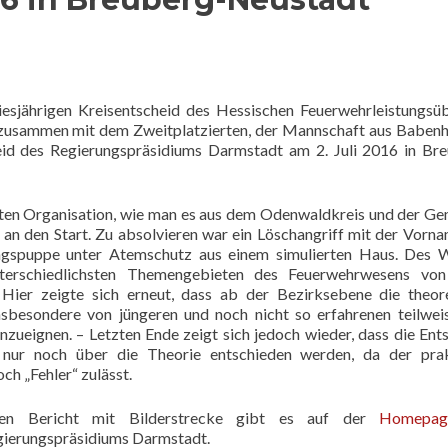
iesjährigen Kreisentscheid des Hessischen Feuerwehrleistungsü
zusammen mit dem Zweitplatzierten, der Mannschaft aus Baben
id des Regierungspräsidiums Darmstadt am 2. Juli 2016 in Br
ten Organisation, wie man es aus dem Odenwaldkreis und der G
an den Start. Zu absolvieren war ein Löschangriff mit der Vorn
ngspuppe unter Atemschutz aus einem simulierten Haus. Des 
erschiedlichsten Themengebieten des Feuerwehrwesens von
Hier zeigte sich erneut, dass ab der Bezirksebene die theor
nsbesondere von jüngeren und noch nicht so erfahrenen teilwei
nzueignen. – Letzten Ende zeigt sich jedoch wieder, dass die Ent
 nur noch über die Theorie entschieden werden, da der prak
ch „Fehler“ zulässt.
nen Bericht mit Bilderstrecke gibt es auf der
Homepag
ierungspräsidiums Darmstadt.