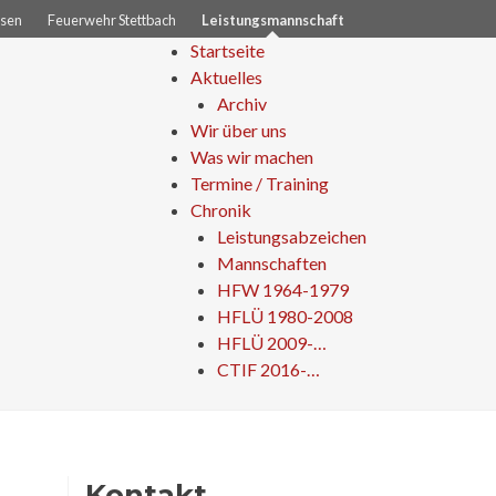
sen
Feuerwehr Stettbach
Leistungsmannschaft
Zum
Startseite
Inhalt
Aktuelles
springen
Archiv
Wir über uns
Was wir machen
Termine / Training
Chronik
Leistungsabzeichen
Mannschaften
HFW 1964-1979
HFLÜ 1980-2008
HFLÜ 2009-…
CTIF 2016-…
Kontakt