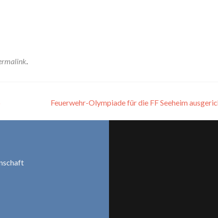
ermalink
.
6
Feuerwehr-Olympiade für die FF Seeheim ausgeri
nschaft