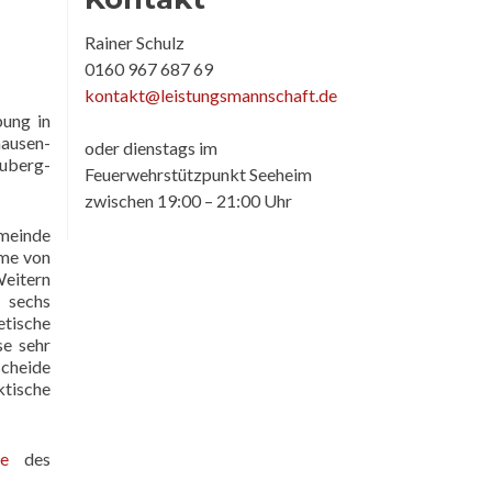
Rainer Schulz
0160 967 687 69
kontakt@leistungsmannschaft.de
bung in
hausen-
oder dienstags im
euberg-
Feuerwehrstützpunkt Seeheim
zwischen 19:00 – 21:00 Uhr
emeinde
ame von
Weitern
 sechs
etische
se sehr
scheide
tische
e
des