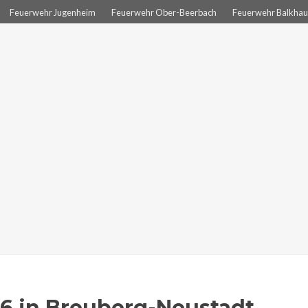
Feuerwehr Jugenheim
Feuerwehr Ober-Beerbach
Feuerwehr Balkhau
16 in Breuberg-Neustadt